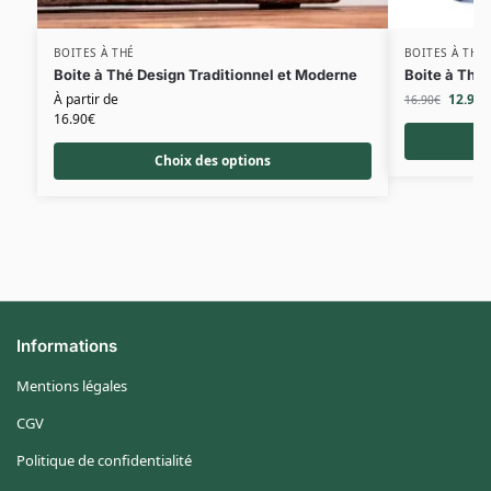
BOITES À THÉ
BOITES À THÉ
Boite à Thé Design Traditionnel et Moderne
Boite à Thé 
À partir de
12.90
€
16.90
€
16.90
€
Choix des options
Informations
Mentions légales
CGV
Politique de confidentialité