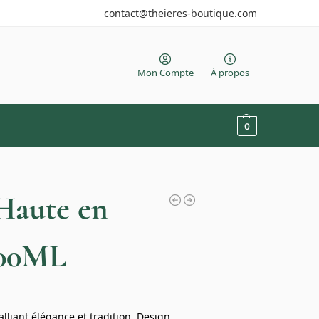
contact@theieres-boutique.com
Mon Compte
À propos
0
 Haute en
200ML
lliant élégance et tradition. Design