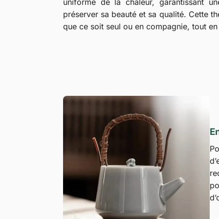
uniforme de la chaleur, garantissant u
préserver sa beauté et sa qualité. Cette
que ce soit seul ou en compagnie, tout en 
En
Po
d’
re
po
d’