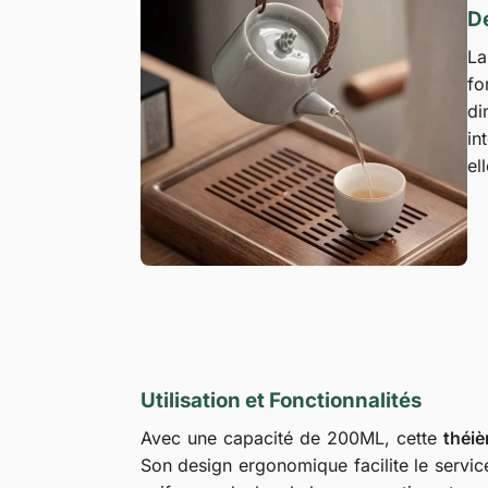
De
L
fo
di
in
el
Utilisation et Fonctionnalités
Avec une capacité de 200ML, cette
théiè
Son design ergonomique facilite le servic