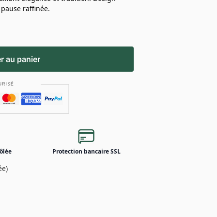
 pause raffinée.
r au panier
ôlée
Protection bancaire SSL
ée)