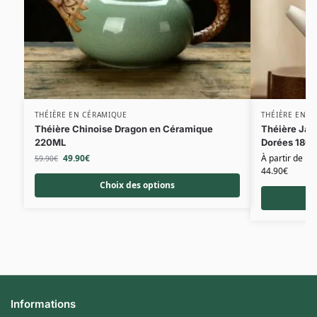
THÉIÈRE EN CÉRAMIQUE
THÉIÈRE EN C
Théière Chinoise Dragon en Céramique
Théière Jap
220ML
Dorées 180
49.90
€
À partir de
59.90
€
44.90
€
Choix des options
Informations