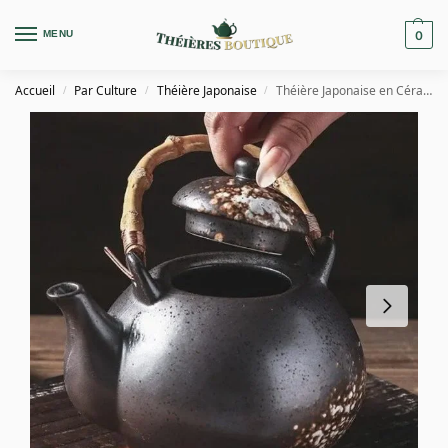
MENU
0
Accueil
Par Culture
Théière Japonaise
Théière Japonaise en Céramique Éclats 700ML
/
/
/