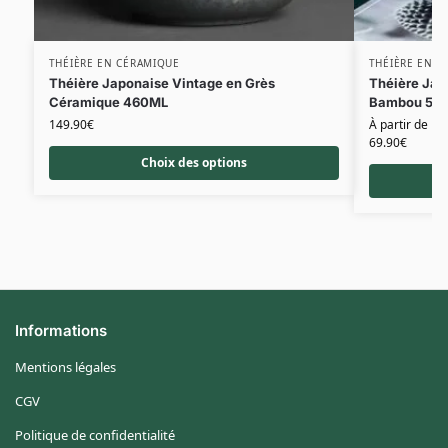
THÉIÈRE EN CÉRAMIQUE
THÉIÈRE EN C
Théière Japonaise Vintage en Grès
Théière Jap
Céramique 460ML
Bambou 50
149.90
€
À partir de
69.90
€
Choix des options
Informations
Mentions légales
CGV
Politique de confidentialité