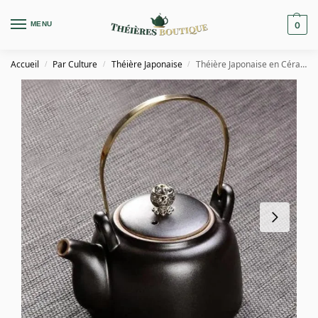
MENU
0
Accueil
Par Culture
Théière Japonaise
Théière Japonaise en Céramique Ancienne Noire 250ML
/
/
/