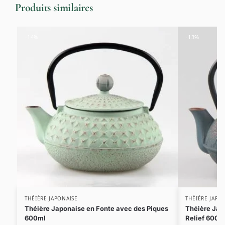
Produits similaires
-14%
-13%
THÉIÈRE JAPONAISE
THÉIÈRE JAPO
Théière Japonaise en Fonte avec des Piques
Théière Jap
600ml
Relief 600m