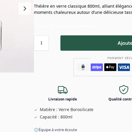
Théière en verre classique 800ml, alliant élégance
moments chaleureux autour d’une délicieuse tass
Profitez de 10% avec le code
mug10
Ajoute
Livraison rapide
Qualité contr
Matière : Verre Borosilicate
Capacité : 800ml
Équipe à votre écoute