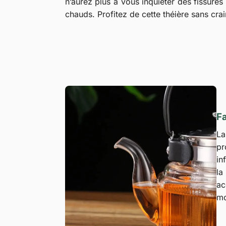
n’aurez plus à vous inquiéter des fissures
chauds. Profitez de cette théière sans cra
Fa
L
pr
in
la
ac
mo