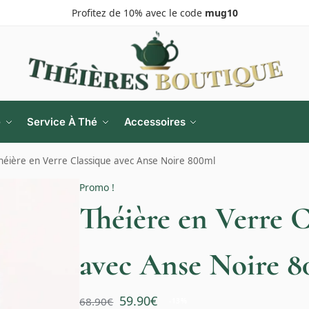
Profitez de 10% avec le code
mug10
e
Service À Thé
Accessoires
héière en Verre Classique avec Anse Noire 800ml
Promo !
Théière en Verre C
avec Anse Noire 
59.90
€
68.90
€
-13%