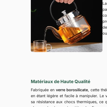
L
pa
co
pr
de
ou
Matériaux de Haute Qualité
Fabriquée en
verre borosilicate
, cette th
en étant légère et facile à manipuler. Le 
sa résistance aux chocs thermiques, ce q