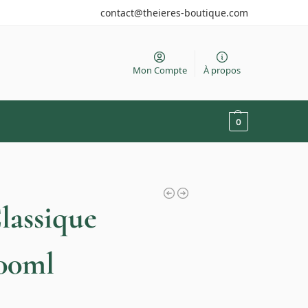
contact@theieres-boutique.com
Mon Compte
À propos
0
lassique
800ml