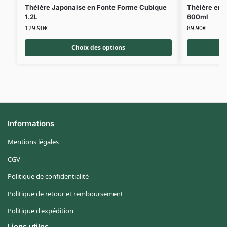
Théière Japonaise en Fonte Forme Cubique
Théière en 
1.2L
600ml
129.90
€
89.90
€
Choix des options
Informations
Mentions légales
CGV
Politique de confidentialité
Politique de retour et remboursement
Politique d'expédition
Liens utiles