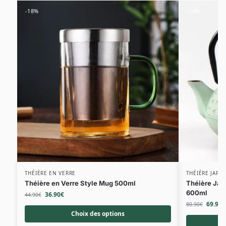
-18%
-14%
THÉIÈRE EN VERRE
THÉIÈRE JAPO
Théière en Verre Style Mug 500ml
Théière Jap
600ml
36.90
€
44.90
€
69.90
€
80.90
€
Choix des options