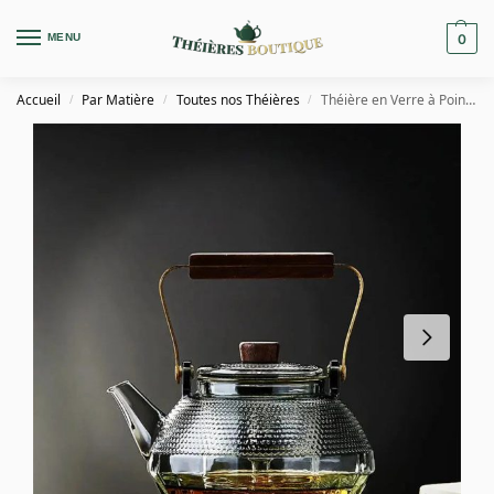
MENU
0
Accueil
Par Matière
Toutes nos Théières
Théière en Verre à Points et Manche Bois 1L
/
/
/