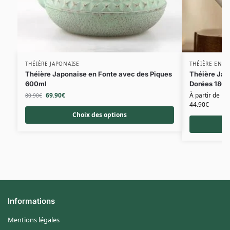
THÉIÈRE JAPONAISE
THÉIÈRE EN C
Théière Japonaise en Fonte avec des Piques
Théière Jap
600ml
Dorées 180
69.90
€
À partir de
80.90
€
44.90
€
Choix des options
Informations
Mentions légales