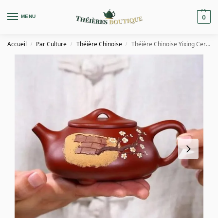
MENU
0
Accueil
Par Culture
Théière Chinoise
Théière Chinoise Yixing Cerisier en Argile 230ML
/
/
/