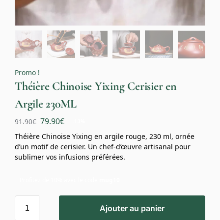
Promo !
Théière Chinoise Yixing Cerisier en
Argile 230ML
79.90
€
91.90
€
-13%
Théière Chinoise Yixing en argile rouge, 230 ml, ornée
d’un motif de cerisier. Un chef-d’œuvre artisanal pour
sublimer vos infusions préférées.
Profitez de 10% avec le code
mug10
Ajouter au panier