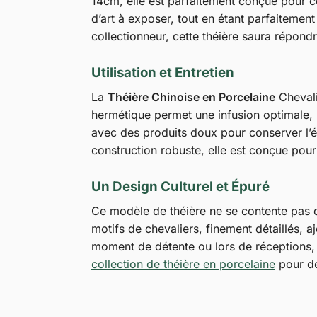
14cm, elle est parfaitement conçue pour co
d’art à exposer, tout en étant parfaiteme
collectionneur, cette théière saura répondr
Utilisation et Entretien
La
Théière Chinoise en Porcelaine
Chevalie
hermétique permet une infusion optimale, p
avec des produits doux pour conserver l’éc
construction robuste, elle est conçue pour 
Un Design Culturel et Épuré
Ce modèle de théière ne se contente pas de 
motifs de chevaliers, finement détaillés, a
moment de détente ou lors de réceptions, c
collection de théière en porcelaine
pour dé