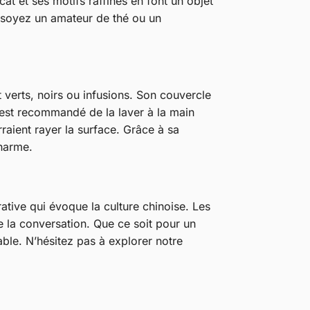
t et ses motifs raffinés en font un objet
s soyez un amateur de thé ou un
t verts, noirs ou infusions. Son couvercle
l est recommandé de la laver à la main
raient rayer la surface. Grâce à sa
charme.
rative qui évoque la culture chinoise. Les
te la conversation. Que ce soit pour un
able. N’hésitez pas à explorer notre