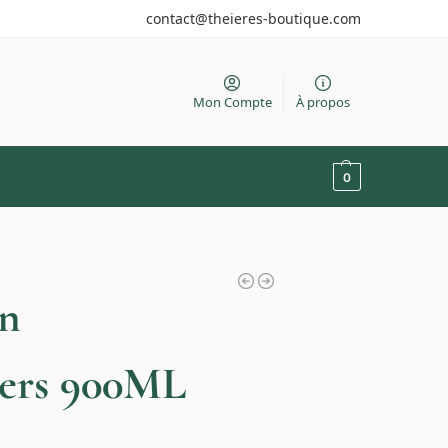
contact@theieres-boutique.com
Mon Compte
À propos
0
en
iers 900ML