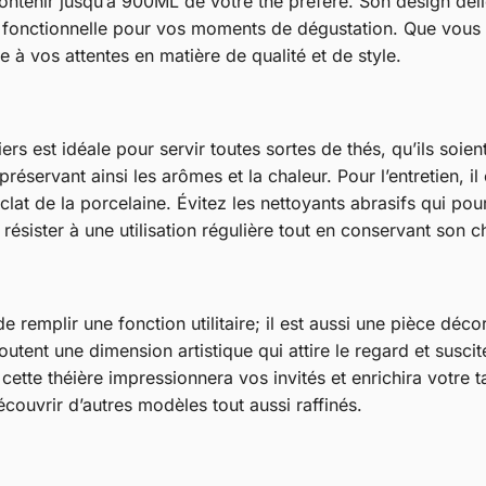
ntenir jusqu’à 900ML de votre thé préféré. Son design délica
nt fonctionnelle pour vos moments de dégustation. Que vou
e à vos attentes en matière de qualité et de style.
rs est idéale pour servir toutes sortes de thés, qu’ils soien
réservant ainsi les arômes et la chaleur. Pour l’entretien, i
lat de la porcelaine. Évitez les nettoyants abrasifs qui pour
résister à une utilisation régulière tout en conservant son 
remplir une fonction utilitaire; il est aussi une pièce déco
joutent une dimension artistique qui attire le regard et susci
ette théière impressionnera vos invités et enrichira votre t
couvrir d’autres modèles tout aussi raffinés.