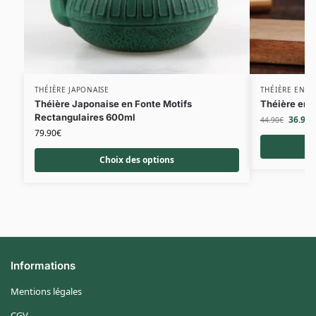
THÉIÈRE JAPONAISE
THÉIÈRE EN V
Théière Japonaise en Fonte Motifs
Théière en 
Rectangulaires 600ml
36.90
€
44.90
€
79.90
€
Choix des options
Informations
Mentions légales
CGV