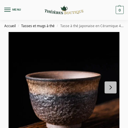
MENU
0
Accueil
Tasses et mugs à thé
Tasse à thé Japonaise en Céramique 45ml
/
/