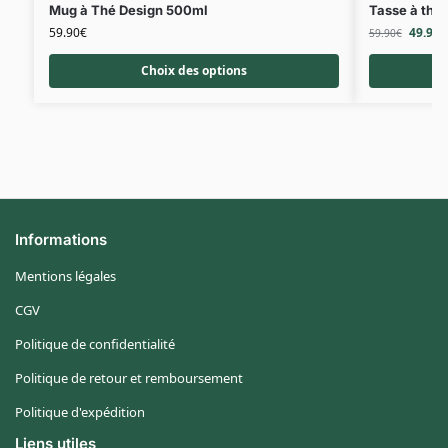
Mug à Thé Design 500ml
Tasse à thé
59.90
€
49.90
€
59.90
€
Choix des options
Informations
Mentions légales
CGV
Politique de confidentialité
Politique de retour et remboursement
Politique d'expédition
Liens utiles