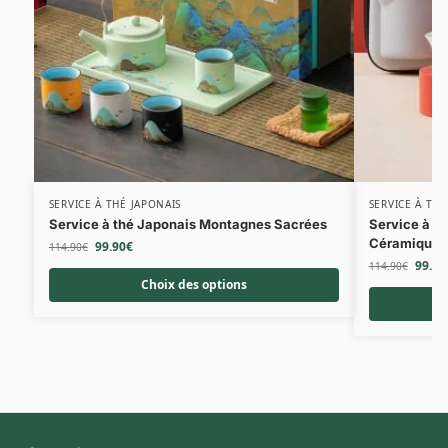
SERVICE À THÉ JAPONAIS
SERVICE À THÉ
Service à thé Japonais Montagnes Sacrées
Service à t
Céramique
99.90
€
114.90
€
99.90
114.90
€
Choix des options