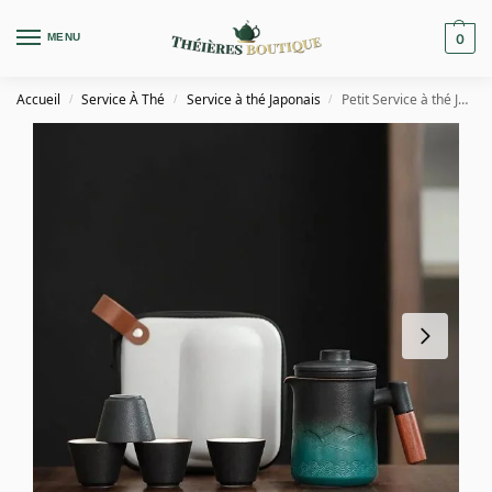
MENU
0
Accueil
Service À Thé
Service à thé Japonais
Petit Service à thé Japonais de Voyage 350ml
/
/
/