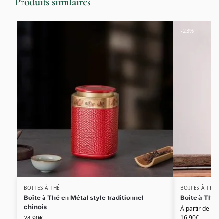
Produits similaires
-23%
BOITES À THÉ
BOITES À THÉ
Boîte à Thé en Métal style traditionnel
Boite à Thé 
chinois
À partir de
16.90
€
24.90
€